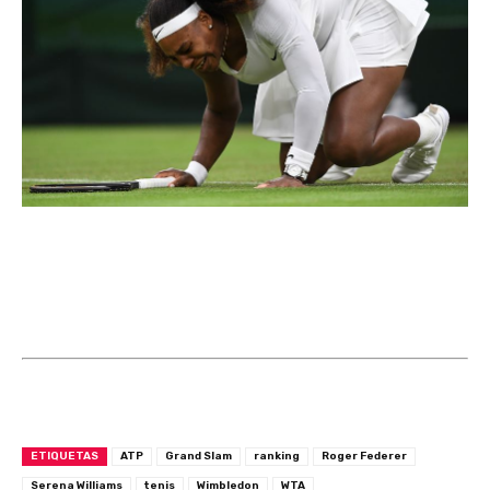
ETIQUETAS
ATP
Grand Slam
ranking
Roger Federer
Serena Williams
tenis
Wimbledon
WTA