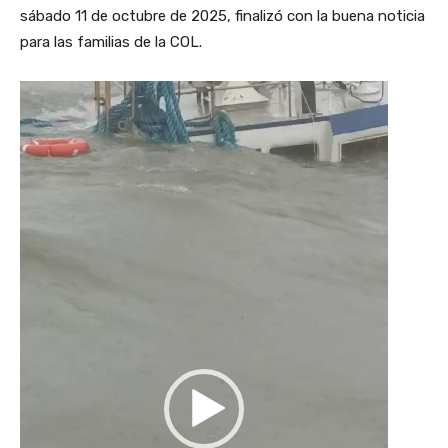
sábado 11 de octubre de 2025, finalizó con la buena noticia
para las familias de la COL.
R
e
p
r
o
d
u
c
t
o
r
d
e
v