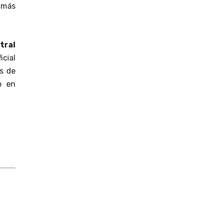
 más
tral
icial
s de
o en