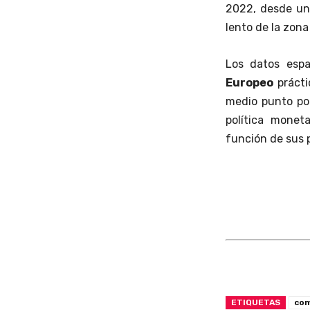
2022, desde un 
lento de la zona
Los datos esp
Europeo
prácti
medio punto por
política monet
función de sus p
ETIQUETAS
com