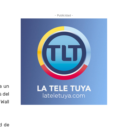
- Publicidad -
a un
s del
 Wall
d de