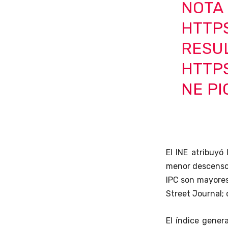
NOTA
HTTP
RESU
HTTPS
NE
PI
El INE atribuyó
menor descenso e
IPC son mayores
Street Journal;
El índice gener