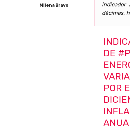
indicador
Milena Bravo
décimas, ha
INDI
DE
#P
ENER
VARIA
POR E
DICIE
INFLA
ANUAL