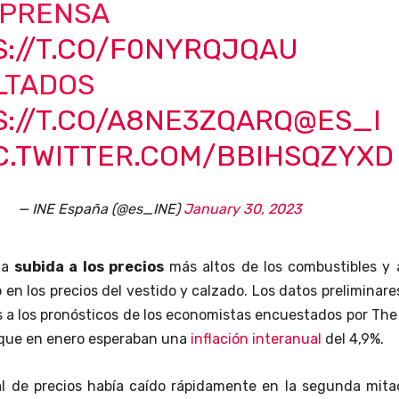
 PRENSA
S://T.CO/F0NYRQJQAU
LTADOS
://T.CO/A8NE3ZQARQ
@ES_I
C.TWITTER.COM/BBIHSQZYXD
— INE España (@es_INE)
January 30, 2023
 la
subida a los precios
más altos de los combustibles y 
n los precios del vestido y calzado. Los datos preliminare
 a los pronósticos de los economistas encuestados por The
 que en enero esperaban una
inflación interanual
del 4,9%.
al de precios había caído rápidamente en la segunda mita