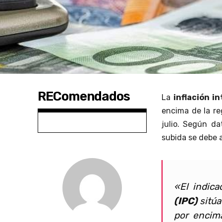
REComendados
La
inflación i
encima de la re
julio. Según da
subida se debe a
«El indic
(IPC)
sitúa
por encima