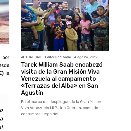
 por
ACTUALIDAD
Editor RedRadio
-
4 agosto, 2026
Tarek William Saab encabezó
desde
visita de la Gran Misión Viva
E)
la
Venezuela al campamento
«Terrazas del Alba» en San
Agustín
En el marco del despliegue de la Gran Misión
Viva Venezuela Mi Patria Querida, como de
o
costumbre luego del...
a
l