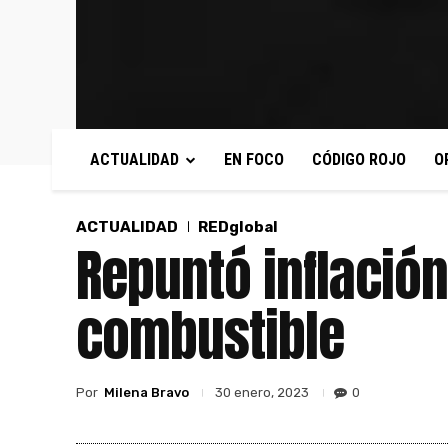
ACTUALIDAD
EN FOCO
CÓDIGO ROJO
O
ACTUALIDAD
REDglobal
Repuntó inflación
combustible
Por
Milena Bravo
0
30 enero, 2023