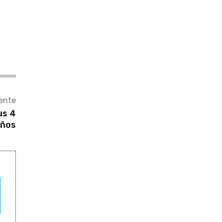
iente
us 4
ños