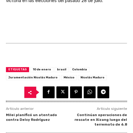
victoria en las elecciones del pasado 28 de julio.
ETIQUETAS
10 de enero
brasil
Colombia
Juramentación Nicolás Maduro
México
Nicolás Maduro
Artículo anterior
Artículo siguiente
Milei planificó un atentado
Continúan operaciones de
contra Delcy Rodríguez
rescate en Xizang luego del
terremoto de 6.8