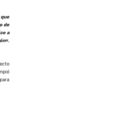
e que
to de
ice a
ón
«
,
recto
mpió
para