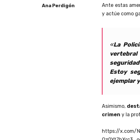
Ante estas amen
Ana Perdigón
y actúe como ga
«
La
Polic
vertebral
seguridad
Estoy se
ejemplar y
Asimismo,
desta
crimen
y la pro
https://x.com/
Oz0Yt7hXrc3_