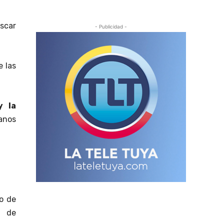
uscar
- Publicidad -
e las
y la
danos
o de
o de