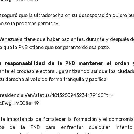
aseguró que la ultraderecha en su desesperación quiere b
no se lo podemos permitir».
 Venezuela tiene que haber paz antes, durante y después d
lo que la PNB «tiene que ser garante de esa paz».
s responsabilidad de la PNB mantener el orden 
nte el proceso electoral, garantizando así que los ciuda
u derecho al voto de forma tranquila y pacífica.
PresidencialVen/status/1813255943234179168?t=-
ocEwg_m5Q&s=19
la importancia de fortalecer la formación y el compromis
rios de la PNB para enfrentar cualquier intent