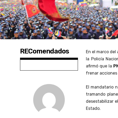
REComendados
En el marco del
la Policía Naci
afirmó que la
P
frenar acciones 
El mandatario n
tramando planes
desestabilizar e
Estado.