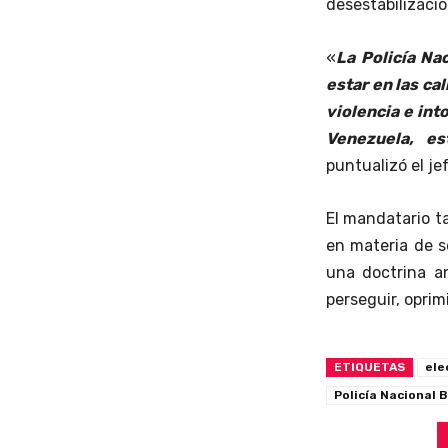
desestabilizació
«
La
Policía Na
estar en las ca
violencia e int
Venezuela, es
puntualizó el je
El mandatario t
en materia de 
una doctrina an
perseguir, oprimi
ETIQUETAS
ele
Policía Nacional 