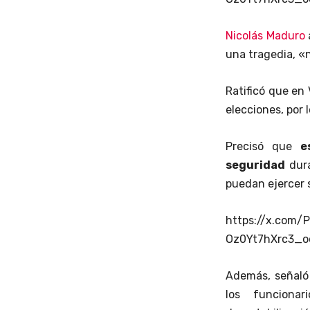
Nicolás Maduro
una tragedia, «
Ratificó que en
elecciones, por 
Precisó que
e
seguridad
dura
puedan ejercer s
https://x.com/
Oz0Yt7hXrc3_
Además, señaló 
los funciona