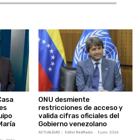
Casa
ONU desmiente
nes
restricciones de acceso y
uipo
valida cifras oficiales del
María
Gobierno venezolano
ACTUALIDAD
Editor RedRadio
-
3 julio, 2026