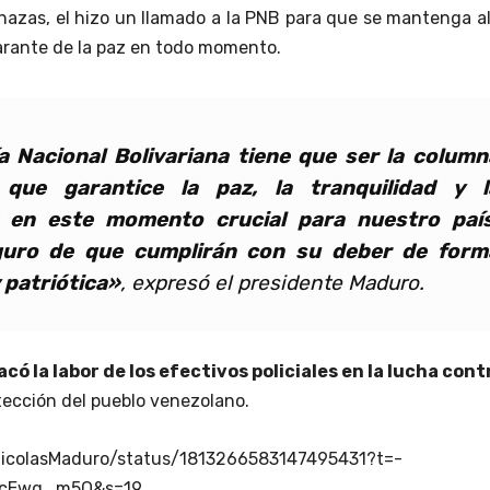
azas, el hizo un llamado a la PNB para que se mantenga a
rante de la paz en todo momento.
ía Nacional Bolivariana tiene que ser la column
 que garantice la paz, la tranquilidad y l
 en este momento crucial para nuestro país
guro de que cumplirán con su deber de form
 patriótica»
, expresó el
presidente Maduro
.
có la labor de los efectivos policiales en la lucha cont
tección del pueblo venezolano.
NicolasMaduro/status/1813266583147495431?t=-
ocEwg_m5Q&s=19