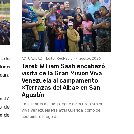
os de
ACTUALIDAD
Editor RedRadio
-
4 agosto, 2026
Tarek William Saab encabezó
duro
visita de la Gran Misión Viva
 para
Venezuela al campamento
«Terrazas del Alba» en San
Agustín
 está
En el marco del despliegue de la Gran Misión
vo de
Viva Venezuela Mi Patria Querida, como de
pe de
costumbre luego del...