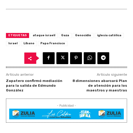
ETIQUETAS
ataque israelí
Gaza
Genocidio
iglesia católica
Israel
Líbano
Papa Francisco
Artículo anterior
Artículo siguiente
Zapatero confirmó mediación
8 dimensiones abarcará Plan
para la salida de Edmundo
de atención para los
González
maestros y maestras
- Publicidad -