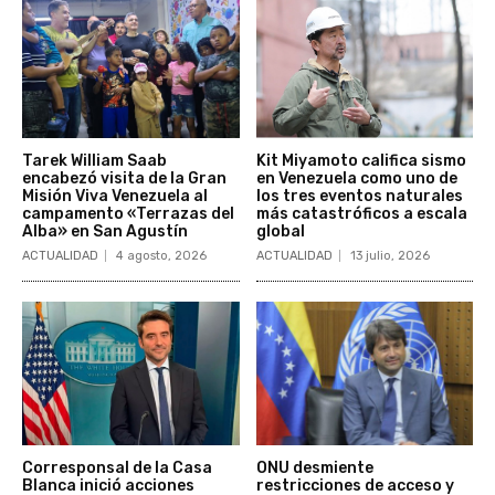
Tarek William Saab
Kit Miyamoto califica sismo
encabezó visita de la Gran
en Venezuela como uno de
Misión Viva Venezuela al
los tres eventos naturales
campamento «Terrazas del
más catastróficos a escala
Alba» en San Agustín
global
ACTUALIDAD
4 agosto, 2026
ACTUALIDAD
13 julio, 2026
Corresponsal de la Casa
ONU desmiente
Blanca inició acciones
restricciones de acceso y