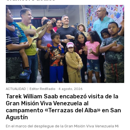
ACTUALIDAD
Editor RedRadio
-
4 agosto, 2026
Tarek William Saab encabezó visita de la
Gran Misión Viva Venezuela al
campamento «Terrazas del Alba» en San
Agustín
En el marco del despliegue de la Gran Misión Viva Venezuela Mi