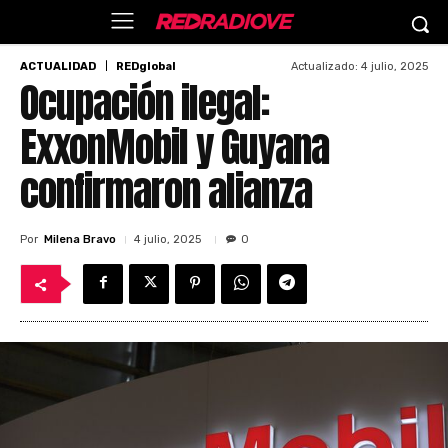
Actualizado:
4 julio, 2025
ACTUALIDAD
REDglobal
Ocupación ilegal:
ExxonMobil y Guyana
confirmaron alianza
Por
Milena Bravo
4 julio, 2025
0