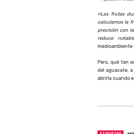
«Las frutas du
calculamos la 
precisión con la
reduce notabl
medioambiente y
Pero, qué tan a
del aguacate, a
abrirla cuando e
ETIQUETAS
ag