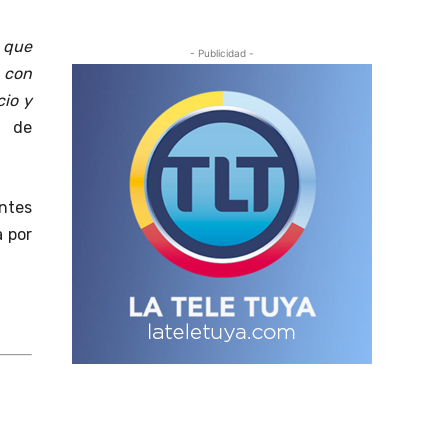
 que
- Publicidad -
 con
cio y
r de
ntes
a por