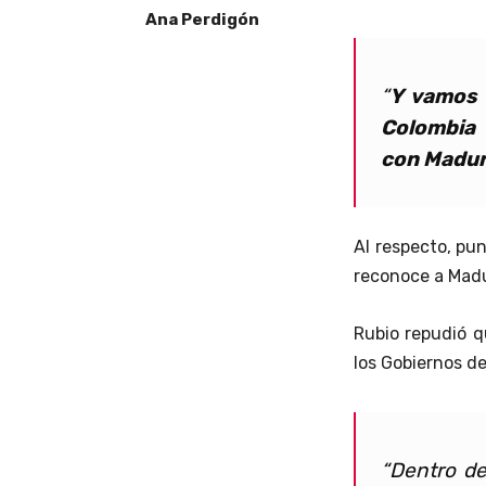
Ana Perdigón
“
Y vamos 
Colombia
con Madu
Al respecto, pu
reconoce a Madu
Rubio repudió 
los Gobiernos d
“Dentro de