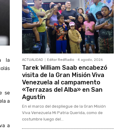
a la
ACTUALIDAD
Editor RedRadio
-
4 agosto, 2026
Tarek William Saab encabezó
olás
visita de la Gran Misión Viva
Venezuela al campamento
«Terrazas del Alba» en San
e se
Agustín
ela a
En el marco del despliegue de la Gran Misión
Viva Venezuela Mi Patria Querida, como de
costumbre luego del...
va a