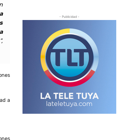
n
a
- Publicidad -
s
a
,
ones
dad a
ones