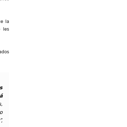
e la
 les
tados
s
á
,
o
,