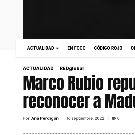
ACTUALIDAD
EN FOCO
CÓDIGO ROJO
O
ACTUALIDAD
REDglobal
Marco Rubio repu
reconocer a Mad
Por
Ana Perdigón
0
16 septiembre, 2022