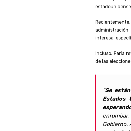
estadounidenses
Recientemente,
administración
interesa, especí
Incluso, Faría r
de las eleccione
“
Se están
Estados U
esperand
enrumbar, 
Gobierno. 