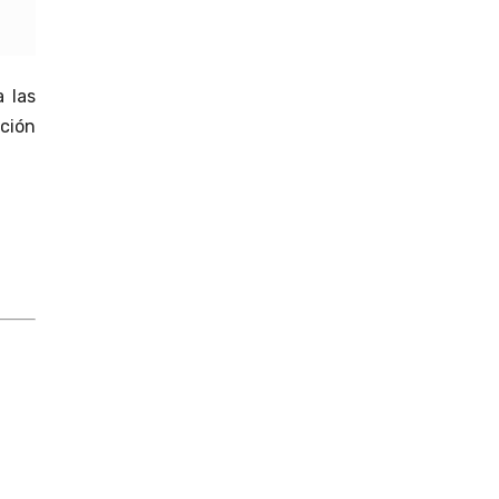
a las
ición