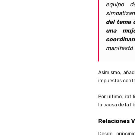
equipo d
simpatiza
del tema 
una muj
coordinan
manifestó 
Asimismo, añad
impuestas contr
Por último, rati
la causa de la l
Relaciones 
Desde princip