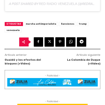
A POST SHARED BY
RED RADIO VENEZUELA
(@REDRADIOVE) ON
ETIQUETAS
marcha antiimperialista
Sanciones
trump
venezuela
Artículo anterior
Artículo siguiente
Guaidó y los efectos del
La Colombia de Duque
bloqueo (+Video)
(+Video)
- Publicidad -
- Publicidad -