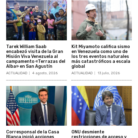
Tarek William Saab
Kit Miyamoto califica sismo
encabezó visita de la Gran
en Venezuela como uno de
Misión Viva Venezuela al
los tres eventos naturales
campamento «Terrazas del
más catastróficos a escala
Alba» en San Agustín
global
ACTUALIDAD
4 agosto, 2026
ACTUALIDAD
13 julio, 2026
Corresponsal de la Casa
ONU desmiente
Blanca inició acciones
restricciones de acceso y