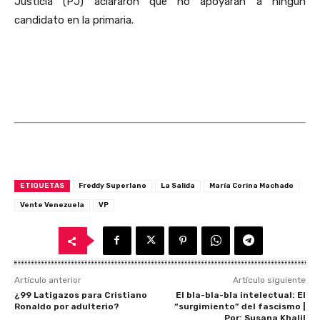
Justicia (PJ) aclararon que no apoyarán a ningún
candidato en la primaria.
ETIQUETAS
Freddy Superlano
La Salida
María Corina Machado
Vente Venezuela
VP
Artículo anterior
Artículo siguiente
¿99 Latigazos para Cristiano
El bla-bla-bla intelectual: El
Ronaldo por adulterio?
“surgimiento” del fascismo |
Por: Susana Khalil