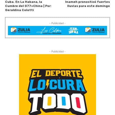
Cuba. En La Habana, la
Inameh pronosticó fuertes
Cumbre del G77+China | Por:
lluvias para este domingo
Geraldina Colotti
- Publicidad -
- Publicidad -