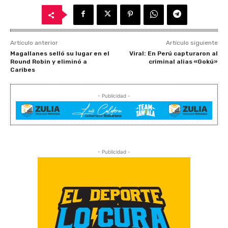
Artículo anterior
Artículo siguiente
Magallanes selló su lugar en el
Viral: En Perú capturaron al
Round Robin y eliminó a
criminal alias «Gokú»
Caribes
- Publicidad -
- Publicidad -