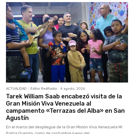
ACTUALIDAD
Editor RedRadio
-
4 agosto, 2026
Tarek William Saab encabezó visita de la
Gran Misión Viva Venezuela al
campamento «Terrazas del Alba» en San
Agustín
En el marco del despliegue de la Gran Misión Viva Venezuela Mi
Patria Querida, como de costumbre luego del...