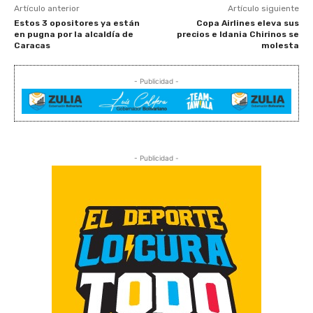
Artículo anterior
Artículo siguiente
Estos 3 opositores ya están
Copa Airlines eleva sus
en pugna por la alcaldía de
precios e Idania Chirinos se
Caracas
molesta
- Publicidad -
- Publicidad -