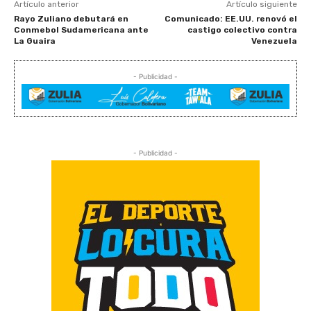
Artículo anterior
Artículo siguiente
Rayo Zuliano debutará en
Comunicado: EE.UU. renovó el
Conmebol Sudamericana ante
castigo colectivo contra
La Guaira
Venezuela
- Publicidad -
- Publicidad -