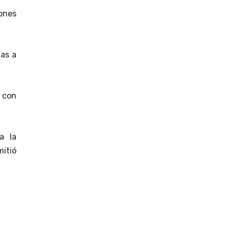
iones
tas a
 con
a la
itió