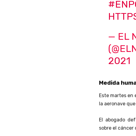
#ENP
HTTPS
— EL 
(@EL
2021
Medida huma
Este martes en e
la aeronave que 
El abogado def
sobre el cáncer