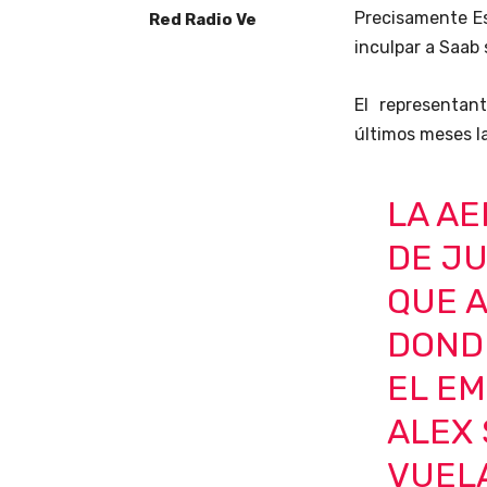
Precisamente Es
Red Radio Ve
inculpar a Saab 
El representan
últimos meses la
LA A
DE JU
QUE A
DOND
EL E
ALEX 
VUELA