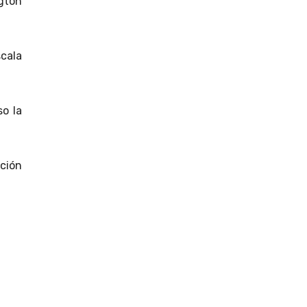
gton
scala
so la
ación