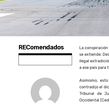
REComendados
La conspiración
se extiende. De
ilegal extradici
a ese país para 
Asimismo, esto
contradijo el di
Tribunal de J
Occidental (Ced