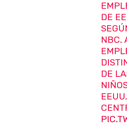
EMPL
DE EE
SEGÚ
NBC. 
EMPL
DIST
DE L
NIÑO
EEUU.
CENT
PIC.