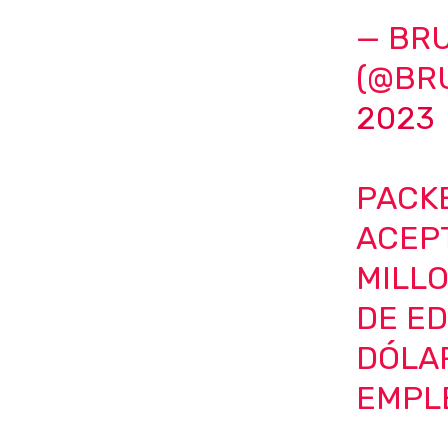
— BRU
(@BR
2023
PACKE
ACEPT
MILL
DE ED
DÓLA
EMPL