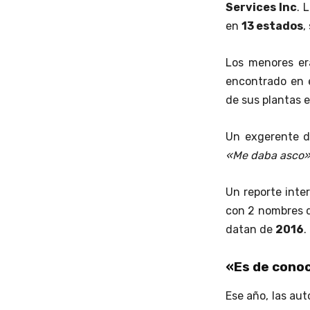
Services Inc
. 
en
13 estados
,
Los menores er
encontrado en 
de sus plantas 
Un exgerente de
«Me daba asco»
Un reporte inte
con 2 nombres d
datan de
2016
.
«Es de cono
Ese año, las au