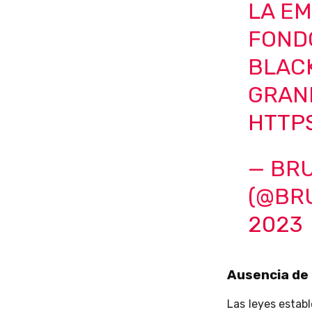
LA EM
FOND
BLAC
GRAN
HTTPS
— BRU
(@BR
2023
Ausencia de 
Las leyes estab