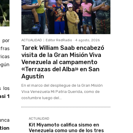
 por
ACTUALIDAD
Editor RedRadio
-
4 agosto, 2026
Tarek William Saab encabezó
ifras
visita de la Gran Misión Viva
ricas
Venezuela al campamento
egún
«Terrazas del Alba» en San
Agustín
En el marco del despliegue de la Gran Misión
 los
Viva Venezuela Mi Patria Querida, como de
asi 1
costumbre luego del...
ACTUALIDAD
nunca
Kit Miyamoto califica sismo en
tion
Venezuela como uno de los tres