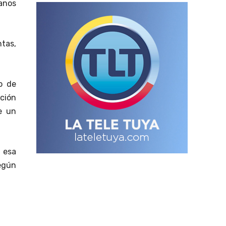
anos
tas,
o de
ación
e un
 esa
según