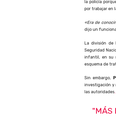
la policía por
por trabajar en 
«Era de conoci
dijo un funciona
La división de
Seguridad Nacio
infantil, en s
esquema de trat
Sin embargo,
P
investigación y
las autoridades
.
"MÁS 