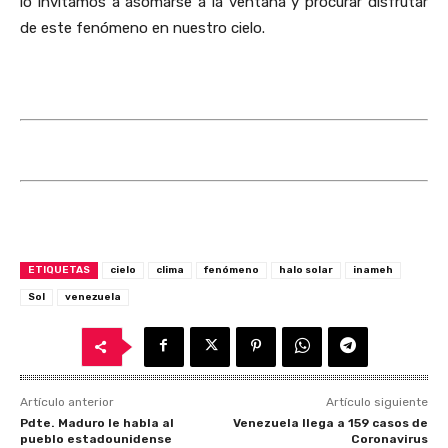
lo invitamos a asomarse a la ventana y procurar disfrutar
de este fenómeno en nuestro cielo.
ETIQUETAS
cielo
clima
fenómeno
halo solar
inameh
Sol
venezuela
Artículo anterior
Artículo siguiente
Pdte. Maduro le habla al
Venezuela llega a 159 casos de
pueblo estadounidense
Coronavirus