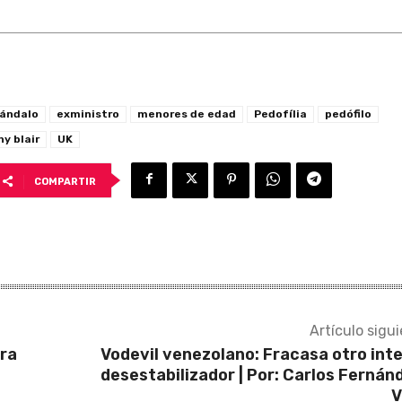
ándalo
exministro
menores de edad
Pedofília
pedófilo
ny blair
UK
COMPARTIR
Artículo sigu
ara
Vodevil venezolano: Fracasa otro int
desestabilizador | Por: Carlos Fernán
V