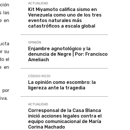
ACTUALIDAD
ación
Kit Miyamoto califica sismo en
 las
Venezuela como uno de los tres
eventos naturales más
e en
catastróficos a escala global
OPINIÓN
ucta
Enjambre agnotológico y la
or su
denuncia de Negre | Por: Francisco
do el
Ameliach
e en
CÓDIGO ROJO
La opinión como escombro: la
ligereza ante la tragedia
 por
iva.
ACTUALIDAD
Corresponsal de la Casa Blanca
inició acciones legales contra el
equipo comunicacional de María
Corina Machado