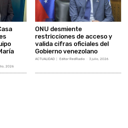
Casa
ONU desmiente
nes
restricciones de acceso y
uipo
valida cifras oficiales del
María
Gobierno venezolano
ACTUALIDAD
Editor RedRadio
-
3 julio, 2026
ulio, 2026