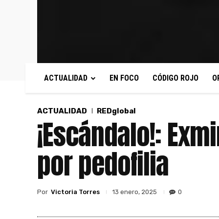
ACTUALIDAD
EN FOCO
CÓDIGO ROJO
O
ACTUALIDAD
REDglobal
¡Escándalo!: Exmi
por pedofilia
Por
Victoria Torres
0
13 enero, 2025