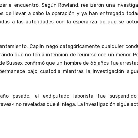
zar el encuentro. Según Rowland, realizaron una investig
s de llevar a cabo la operación y ya han entregado todas
ladas a las autoridades con la esperanza de que se actú
rentamiento, Caplin negó categóricamente cualquier cond
rando que no tenía intención de reunirse con un menor. P
ía de Sussex confirmó que un hombre de 66 años fue arresta
permanece bajo custodia mientras la investigación sigu
ño pasado, el exdiputado laborista fue suspendido
aves» no reveladas que él niega. La investigación sigue act