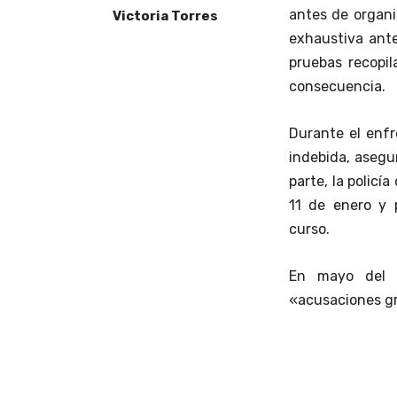
antes de organi
Victoria Torres
exhaustiva ante
pruebas recopi
consecuencia.
Durante el enf
indebida, asegu
parte, la polic
11 de enero y 
curso.
En mayo del a
«acusaciones gr