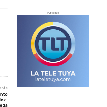
- Publicidad -
iente
ento
dez-
ega