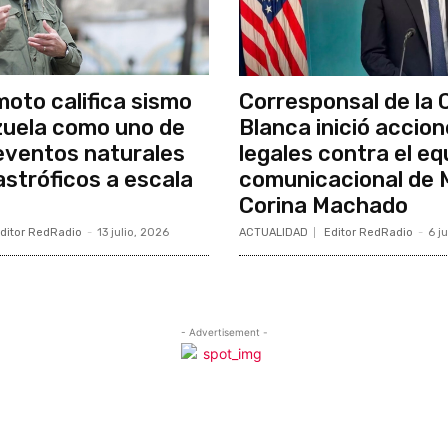
moto califica sismo
Corresponsal de la 
uela como uno de
Blanca inició accio
 eventos naturales
legales contra el eq
stróficos a escala
comunicacional de 
Corina Machado
ditor RedRadio
-
13 julio, 2026
ACTUALIDAD
Editor RedRadio
-
6 j
- Advertisement -