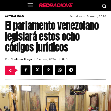
Actualizado:
8 enero, 2026
ACTUALIDAD
El parlamento venezolano
legislará estos ocho
códigos jurídicos
Por
Jhulimar Fraga
8 enero, 2026
0