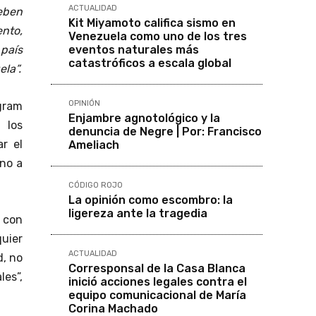
ACTUALIDAD
eben
Kit Miyamoto califica sismo en
ento,
Venezuela como uno de los tres
eventos naturales más
 país
catastróficos a escala global
la”.
OPINIÓN
agram
Enjambre agnotológico y la
 los
denuncia de Negre | Por: Francisco
r el
Ameliach
rno a
CÓDIGO ROJO
La opinión como escombro: la
ligereza ante la tragedia
s con
quier
ACTUALIDAD
d, no
Corresponsal de la Casa Blanca
es”,
inició acciones legales contra el
equipo comunicacional de María
Corina Machado