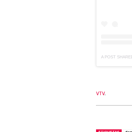
VTV
.
ETIQUETAS
den