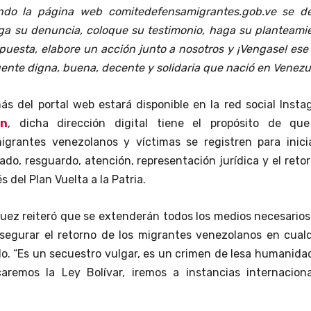
ndo la página web comitedefensamigrantes.gob.ve se d
haga su denuncia, coloque su testimonio, haga su planteami
puesta, elabore un acción junto a nosotros y ¡Vengase! ese
ente digna, buena, decente y solidaria que nació en Venezue
s del portal web estará disponible en la red social Inst
en
, dicha dirección digital tiene el propósito de que
igrantes venezolanos y víctimas se registren para inicia
do, resguardo, atención, representación jurídica y el reto
s del Plan Vuelta a la Patria.
uez reiteró que se extenderán todos los medios necesario
asegurar el retorno de los migrantes venezolanos en cual
o. “Es un secuestro vulgar, es un crimen de lesa humanida
aremos la Ley Bolívar, iremos a instancias internacional