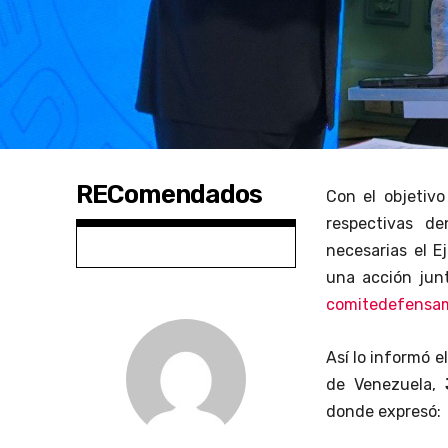
REComendados
Con el objetiv
respectivas de
necesarias el E
una acción junt
comitedefensam
Así lo informó e
de Venezuela,
donde expresó: