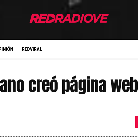
PINIÓN
REDVIRAL
lano creó página web
s