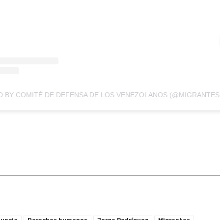
A POST 
uncia
Derechos humanos
Jorge Rodríguez
Migrantes