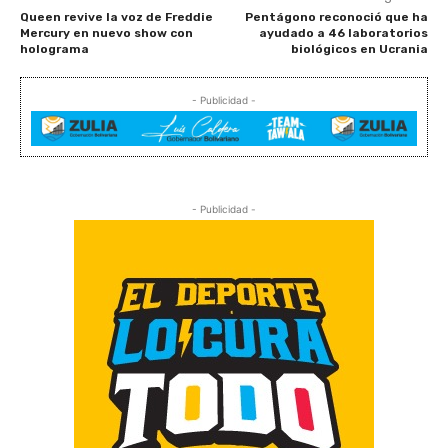
Queen revive la voz de Freddie
Pentágono reconoció que ha
Mercury en nuevo show con
ayudado a 46 laboratorios
holograma
biológicos en Ucrania
- Publicidad -
- Publicidad -