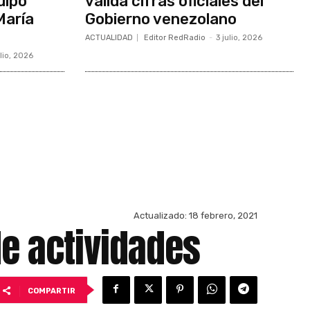
uipo
valida cifras oficiales del
María
Gobierno venezolano
ACTUALIDAD
Editor RedRadio
-
3 julio, 2026
ulio, 2026