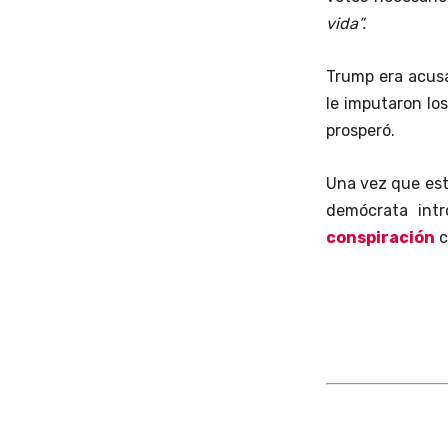
vida”.
Trump era acusa
le imputaron lo
prosperó.
Una vez que est
demócrata int
conspiración
c