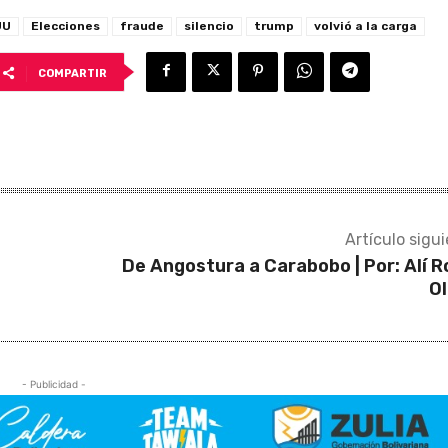
UU
Elecciones
fraude
silencio
trump
volvió a la carga
COMPARTIR
Artículo sigu
De Angostura a Carabobo | Por: Alí R
O
- Publicidad -