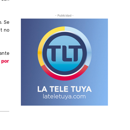
- Publicidad -
o. Se
nt no
tante
 por