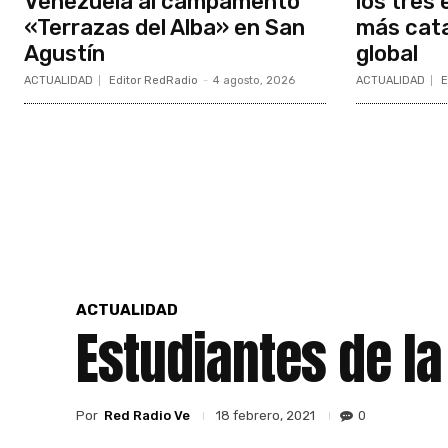
Venezuela al campamento
los tres
«Terrazas del Alba» en San
más cata
Agustín
global
ACTUALIDAD
Editor RedRadio
-
4 agosto, 2026
ACTUALIDAD
E