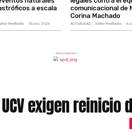
 eventos naturales
legales contra el eq
stróficos a escala
comunicacional de 
Corina Machado
ditor RedRadio
-
13 julio, 2026
ACTUALIDAD
Editor RedRadio
-
6 j
- Advertisement -