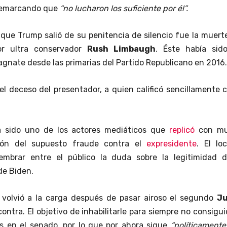
 remarcando que
“no lucharon los suficiente por él”.
 que Trump salió de su penitencia de silencio fue la muert
tor ultra conservador
Rush Limbaugh
. Éste había sid
agnate desde las primarias del Partido Republicano en 2016.
l deceso del presentador, a quien calificó sencillamente
 sido uno de los actores mediáticos que
replicó
con m
sión del supuesto fraude contra el
expresidente
. El lo
embrar entre el público la duda sobre la legitimidad d
de Biden.
 volvió a la carga después de pasar airoso el segundo
Ju
ontra. El objetivo de inhabilitarle para siempre no consigui
s en el senado, por lo que por ahora sigue
“políticament