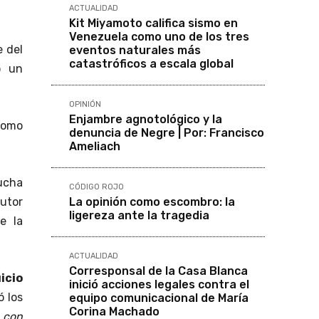
ACTUALIDAD
Kit Miyamoto califica sismo en
Venezuela como uno de los tres
e del
eventos naturales más
catastróficos a escala global
o un
OPINIÓN
Enjambre agnotológico y la
 como
denuncia de Negre | Por: Francisco
Ameliach
ucha
CÓDIGO ROJO
La opinión como escombro: la
cutor
ligereza ante la tragedia
e la
ACTUALIDAD
Corresponsal de la Casa Blanca
icio
inició acciones legales contra el
ó los
equipo comunicacional de María
Corina Machado
e con