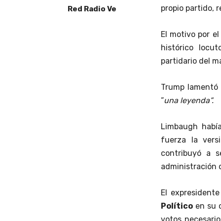
propio partido,
Red Radio Ve
El motivo por el
histórico locu
partidario del m
Trump lamentó e
“
una leyenda”.
Limbaugh había
fuerza la ver
contribuyó a s
administración 
El expresidente
Político
en su c
votos necesario