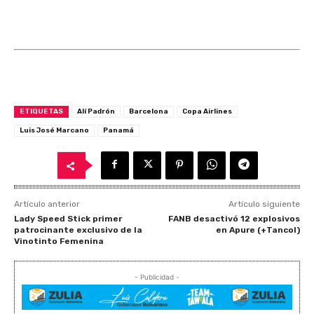
ETIQUETAS
Alí Padrón
Barcelona
Copa Airlines
Luis José Marcano
Panamá
Artículo anterior
Artículo siguiente
Lady Speed Stick primer
FANB desactivó 12 explosivos
patrocinante exclusivo de la
en Apure (+Tancol)
Vinotinto Femenina
- Publicidad -