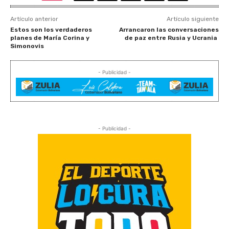
Artículo anterior
Artículo siguiente
Estos son los verdaderos
Arrancaron las conversaciones
planes de María Corina y
de paz entre Rusia y Ucrania
Simonovis
- Publicidad -
- Publicidad -