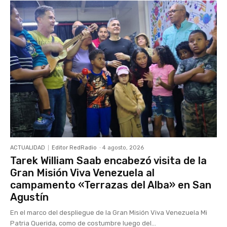
ACTUALIDAD
Editor RedRadio
-
4 agosto, 2026
Tarek William Saab encabezó visita de la
Gran Misión Viva Venezuela al
campamento «Terrazas del Alba» en San
Agustín
En el marco del despliegue de la Gran Misión Viva Venezuela Mi
Patria Querida, como de costumbre luego del...