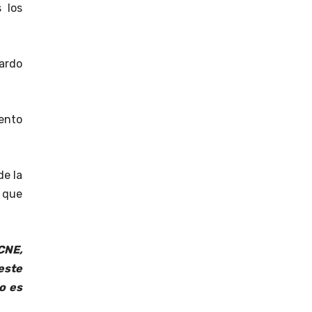
 los
ardo
ento
de la
 que
 CNE,
este
o es