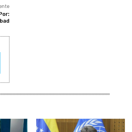
iente
Por:
Abad