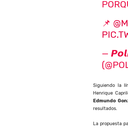
PORQ
📌
@M
PIC.T
— 𝙋𝙤𝙡𝙞
(@POL
Siguiendo la l
Henrique Capril
Edmundo Gonz
resultados.
La propuesta pa