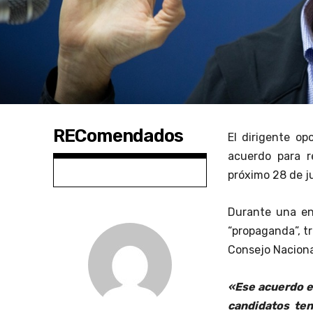
REComendados
El dirigente op
acuerdo para r
próximo 28 de ju
Durante una ent
“propaganda”, tr
Consejo Nacional
«Ese acuerdo es
candidatos ten