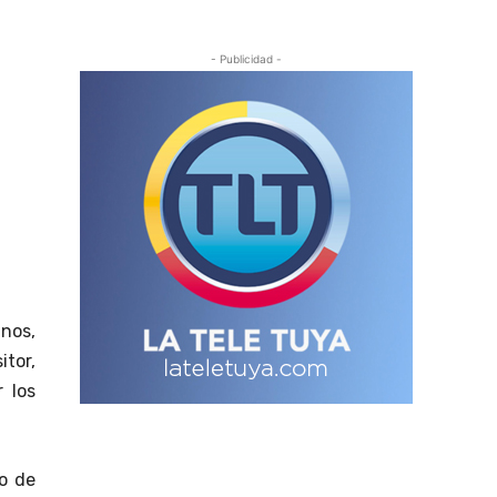
- Publicidad -
nos,
tor,
 los
o de