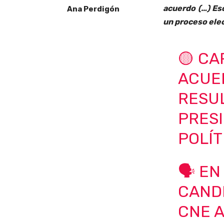
acuerdo (…) Es
Ana Perdigón
un proceso elec
🟡 CA
ACUE
RESU
PRES
POLÍT
🗣️ E
CANDI
CNE 