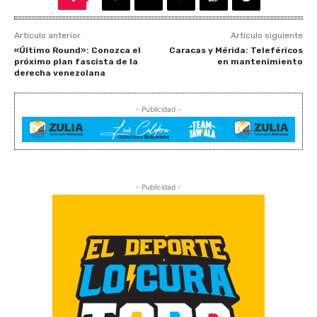
Artículo anterior
Artículo siguiente
«Último Round»: Conozca el
Caracas y Mérida: Teleféricos
próximo plan fascista de la
en mantenimiento
derecha venezolana
- Publicidad -
- Publicidad -