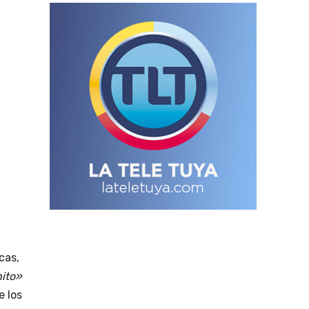
cas,
ito»
e los