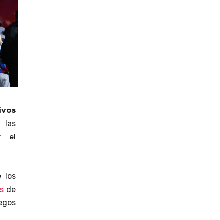
ivos
 las
r el
 los
s
de
egos