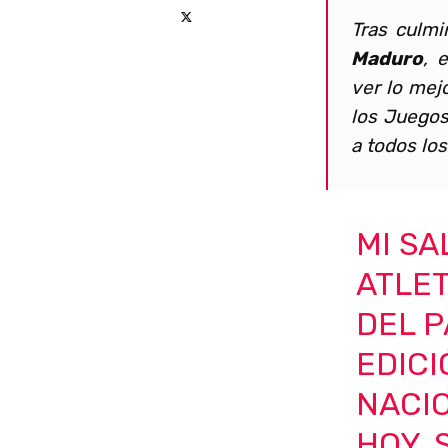
Tras culmi
Maduro
, 
ver lo mej
los Juegos
a todos los
MI SA
ATLET
DEL P
EDICI
NACI
HOY, 