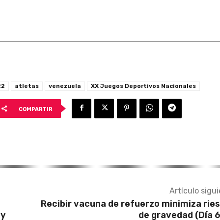
22
atletas
venezuela
XX Juegos Deportivos Nacionales
COMPARTIR
Artículo sigu
Recibir vacuna de refuerzo minimiza rie
 y
de gravedad (Día 