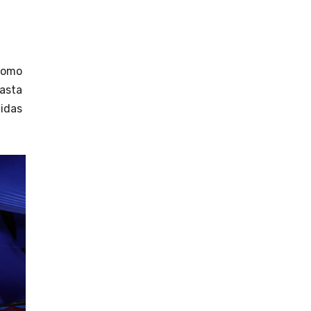
 como
hasta
uidas