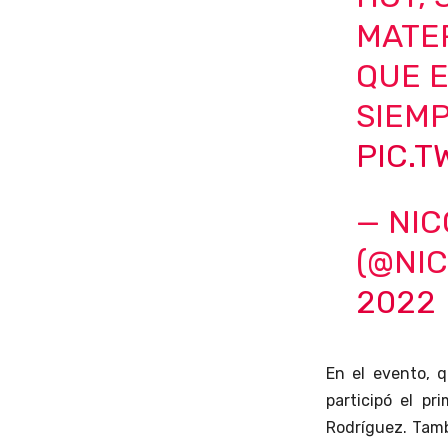
MATER
QUE 
SIEMP
PIC.
— NI
(@NI
2022
En el evento, q
participó el pr
Rodríguez. Tamb