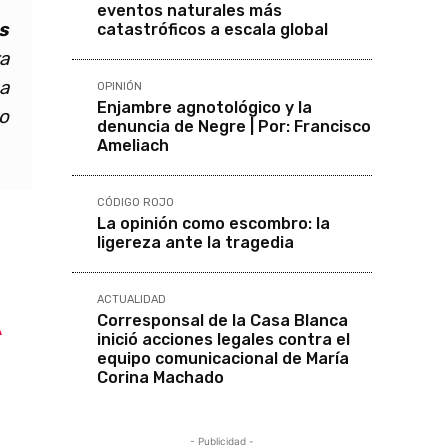
eventos naturales más
s
catastróficos a escala global
a
 a
OPINIÓN
Enjambre agnotológico y la
o
denuncia de Negre | Por: Francisco
Ameliach
CÓDIGO ROJO
La opinión como escombro: la
ligereza ante la tragedia
ACTUALIDAD
A
Corresponsal de la Casa Blanca
inició acciones legales contra el
equipo comunicacional de María
Corina Machado
- Publicidad -