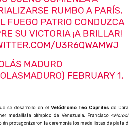
IALIZARSE RUMBO A PARÍS.
EL FUEGO PATRIO CONDUZCA
RE SU VICTORIA ¡A BRILLAR!
TWITTER.COM/U3R6QWAMWJ
COLÁS MADURO
COLASMADURO)
FEBRUARY 1,
ue se desarrolló en el
Velódromo Teo Capriles
de Cara
imer medallista olímpico de Venezuela, Francisco
«Moroch
ién protagonizaron la ceremonia los medallistas de plata d