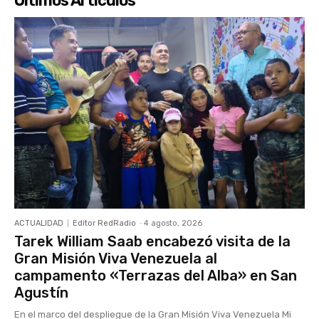
Últimos Artículos
ACTUALIDAD
Editor RedRadio
-
4 agosto, 2026
Tarek William Saab encabezó visita de la
Gran Misión Viva Venezuela al
campamento «Terrazas del Alba» en San
Agustín
En el marco del despliegue de la Gran Misión Viva Venezuela Mi