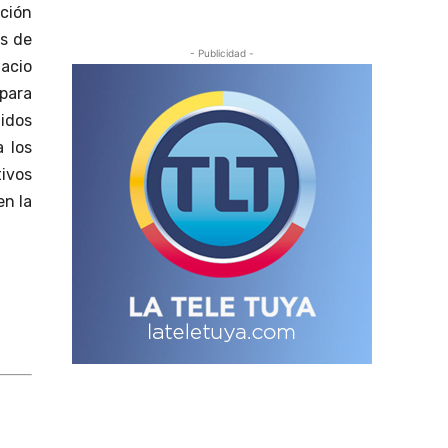
ción
es de
- Publicidad -
lacio
 para
tidos
a los
tivos
en la