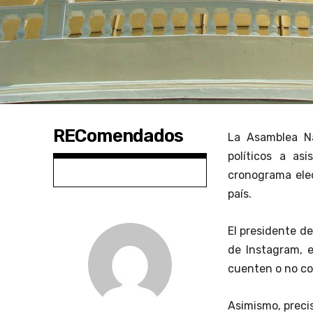
REComendados
La Asamblea N
políticos a as
cronograma elec
país.
El presidente de
de Instagram, en
cuenten o no co
Asimismo, precis