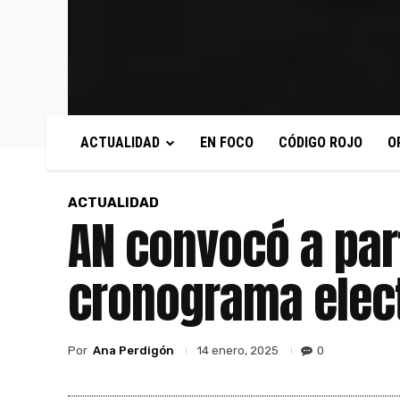
ACTUALIDAD
EN FOCO
CÓDIGO ROJO
O
ACTUALIDAD
AN convocó a part
cronograma elec
Por
Ana Perdigón
0
14 enero, 2025