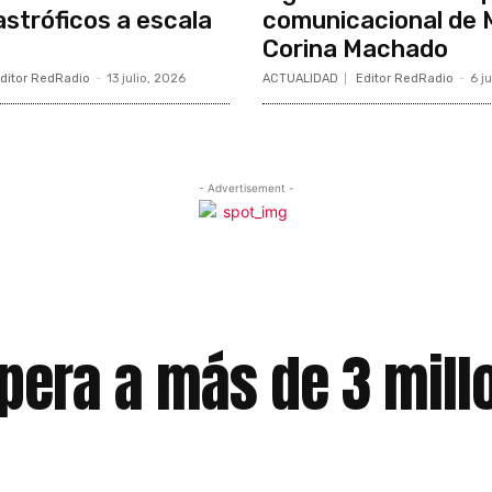
stróficos a escala
comunicacional de 
Corina Machado
ditor RedRadio
-
13 julio, 2026
ACTUALIDAD
Editor RedRadio
-
6 j
- Advertisement -