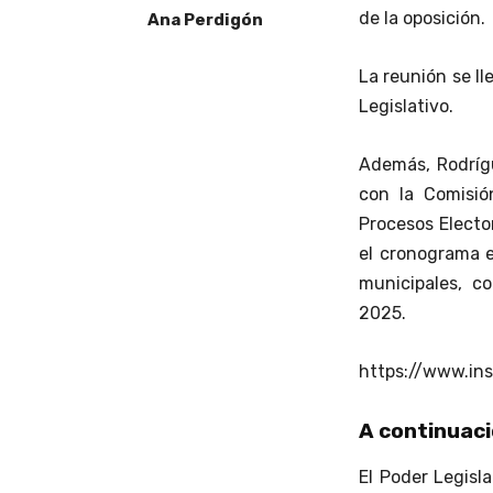
de la oposición.
Ana Perdigón
La reunión se l
Legislativo.
Además, Rodríg
con la Comisió
Procesos Elector
el cronograma e
municipales, c
2025.
https://www.i
A continuaci
El Poder Legisl