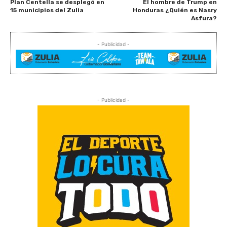
Plan Centella se desplegó en
El hombre de Trump en
15 municipios del Zulia
Honduras ¿Quién es Nasry
Asfura?
- Publicidad -
- Publicidad -