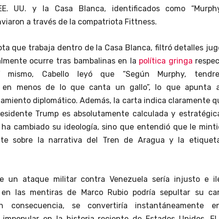
EE. UU. y la Casa Blanca, identificados como “Murph
enviaron a través de la compatriota Fittness.
ota que trabaja dentro de la Casa Blanca, filtró detalles ju
almente ocurre tras bambalinas en la
política gringa
respec
sí mismo, Cabello leyó que “Según Murphy, tendr
s en menos de lo que canta un gallo”, lo que apunta 
amiento diplomático. Además, la carta indica claramente q
residente Trump es absolutamente calculada y estratégica
 ha cambiado su ideología, sino que entendió que le mint
te sobre la narrativa del Tren de Aragua y la etiquet
 un ataque militar contra Venezuela sería injusto e ile
en las mentiras de Marco Rubio podría sepultar su car
 En consecuencia, se convertiría instantáneamente e
impopular en la historia reciente de Estados Unidos. El 