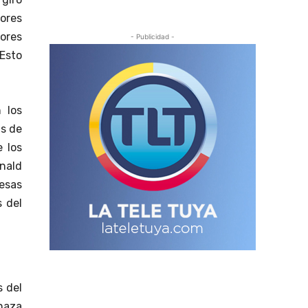
sores
tores
- Publicidad -
Esto
 los
as de
 los
onald
esas
 del
s del
chaza