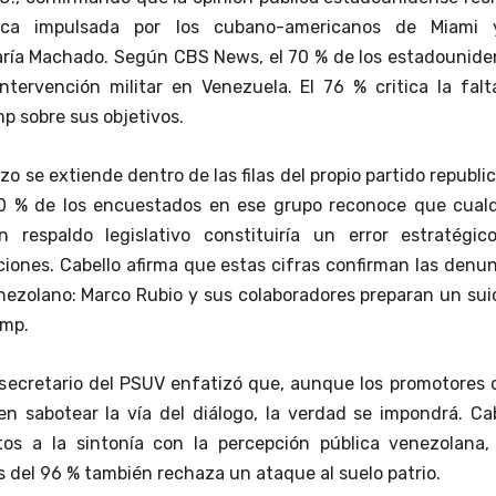
élica impulsada por los cubano-americanos de Miami 
aría Machado. Según CBS News, el 70 % de los estadounide
ntervención militar en Venezuela. El 76 % critica la fal
p sobre sus objetivos.
azo se extiende dentro de las filas del propio partido republi
0 % de los encuestados en ese grupo reconoce que cualq
in respaldo legislativo constituiría un error estratégic
iones. Cabello afirma que estas cifras confirman las denu
nezolano: Marco Rubio y sus colaboradores preparan un sui
ump.
 secretario del PSUV enfatizó que, aunque los promotores 
en sabotear la vía del diálogo, la verdad se impondrá. Ca
os a la sintonía con la percepción pública venezolana,
s del 96 % también rechaza un ataque al suelo patrio.