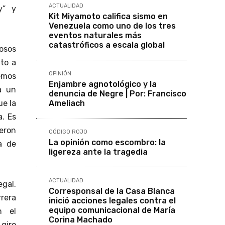
ACTUALIDAD
y” y
Kit Miyamoto califica sismo en
Venezuela como uno de los tres
eventos naturales más
catastróficos a escala global
gosos
to a
OPINIÓN
emos
Enjambre agnotológico y la
a un
denuncia de Negre | Por: Francisco
Ameliach
ue la
. Es
ieron
CÓDIGO ROJO
La opinión como escombro: la
a de
ligereza ante la tragedia
ACTUALIDAD
gal.
Corresponsal de la Casa Blanca
rera
inició acciones legales contra el
equipo comunicacional de María
n el
Corina Machado
giro