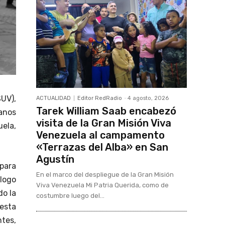
UV),
ACTUALIDAD
Editor RedRadio
-
4 agosto, 2026
Tarek William Saab encabezó
anos
visita de la Gran Misión Viva
ela,
Venezuela al campamento
«Terrazas del Alba» en San
Agustín
para
En el marco del despliegue de la Gran Misión
logo
Viva Venezuela Mi Patria Querida, como de
do la
costumbre luego del...
esta
ntes,