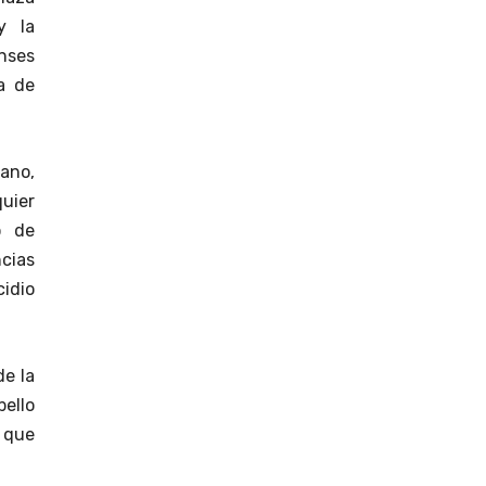
y la
nses
ta de
cano,
uier
o de
ncias
cidio
de la
bello
 que