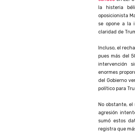
la histeria b
oposicionista M
se opone a la i
claridad de Trum
Incluso, el rech
pues más del 5
intervención s
enormes proporc
del Gobierno ve
político para Tr
No obstante, el
agresión intent
sumó estos dat
registra que má