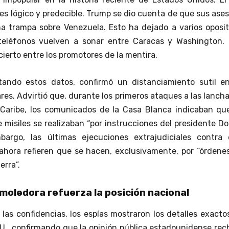
 es lógico y predecible. Trump se dio cuenta de que sus ase
na trampa sobre Venezuela. Esto ha dejado a varios oposi
 teléfonos vuelven a sonar entre Caracas y Washington. 
ierto entre los promotores de la mentira.
tando estos datos, confirmó un distanciamiento sutil en
es. Advirtió que, durante los primeros ataques a las lanch
 Caribe, los comunicados de la Casa Blanca indicaban que
 misiles se realizaban “por instrucciones del presidente D
bargo, las últimas ejecuciones extrajudiciales contra 
hora refieren que se hacen, exclusivamente, por “órdenes
erra”.
oledora refuerza la posición nacional
 las confidencias, los espías mostraron los detalles exacto
U., confirmando que la opinión pública estadounidense re