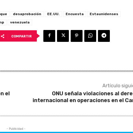
aque
desaprobación
EE.UU.
Encuesta
Estaunidenses
mp
venezuela
COMPARTIR
Artículo sigu
n el
ONU señala violaciones al der
internacional en operaciones en el Ca
- Publicidad -