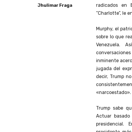
radicados en 
Jhulimar Fraga
“Charlotte”, le 
Murphy, el patri
sobre lo que re
Venezuela. A
conversacione
inminente acerc
jugada del exp
decir, Trump no
consistentemen
«narcoestado».
Trump sabe que
Actuar basado 
presidencial.
presidente más 