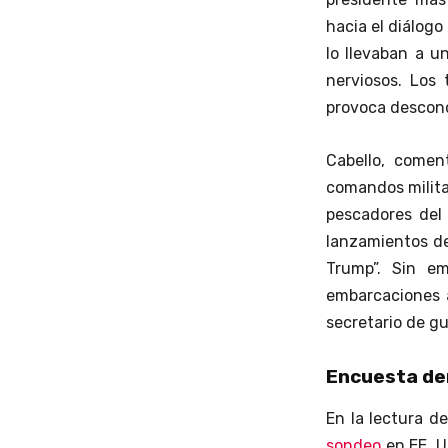
hacia el diálogo
lo llevaban a u
nerviosos. Los
provoca desconc
Cabello, comen
comandos militar
pescadores del
lanzamientos de
Trump”. Sin em
embarcaciones a
secretario de gu
Encuesta dem
En la lectura de
sondeo
en EE. U