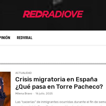
PINIÓN
REDVIRAL
ACTUALIDAD
Crisis migratoria en España
¿Qué pasa en Torre Pacheco?
Milena Bravo
-
16 julio, 2025
Las “cacerías” de inmigrantes ocurridas durante el fin de se