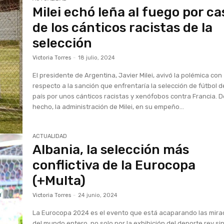
Milei echó leña al fuego por ca
de los cánticos racistas de la
selección
Victoria Torres
-
18 julio, 2024
El presidente de Argentina, Javier Milei, avivó la polémica con
respecto a la sanción que enfrentaría la selección de fútbol d
país por unos cánticos racistas y xenófobos contra Francia. 
hecho, la administración de Milei, en su empeño...
ACTUALIDAD
Albania, la selección más
conflictiva de la Eurocopa
(+Multa)
Victoria Torres
-
24 junio, 2024
La Eurocopa 2024 es el evento que está acaparando las mir
del mundo entero, no solo por la exhibición del deporte rey si