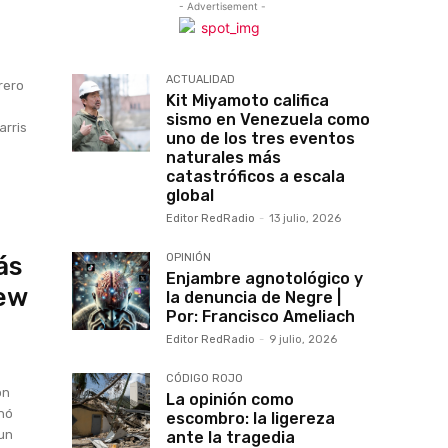
- Advertisement -
ACTUALIDAD
rero
Kit Miyamoto califica
sismo en Venezuela como
arris
uno de los tres eventos
naturales más
catastróficos a escala
global
Editor RedRadio
-
13 julio, 2026
ás
OPINIÓN
Enjambre agnotológico y
New
la denuncia de Negre |
Por: Francisco Ameliach
Editor RedRadio
-
9 julio, 2026
CÓDIGO ROJO
on
La opinión como
onó
escombro: la ligereza
 un
ante la tragedia