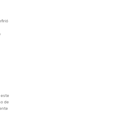
firió
a
 este
so de
mente