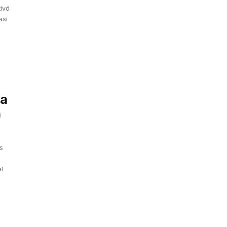
tivó
así
 a
)
s
el