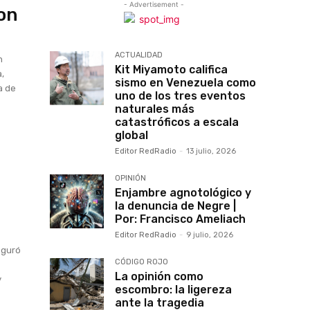
- Advertisement -
on
ACTUALIDAD
n
Kit Miyamoto califica
a,
sismo en Venezuela como
a de
uno de los tres eventos
naturales más
catastróficos a escala
global
Editor RedRadio
-
13 julio, 2026
OPINIÓN
Enjambre agnotológico y
la denuncia de Negre |
Por: Francisco Ameliach
Editor RedRadio
-
9 julio, 2026
eguró
CÓDIGO ROJO
La opinión como
y
escombro: la ligereza
ante la tragedia