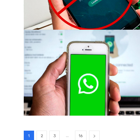
...
1
2
3
16