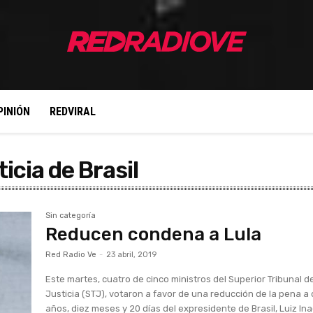
PINIÓN
REDVIRAL
icia de Brasil
Sin categoría
Reducen condena a Lula
Red Radio Ve
-
23 abril, 2019
Este martes, cuatro de cinco ministros del Superior Tribunal d
Justicia (STJ), votaron a favor de una reducción de la pena a
años, diez meses y 20 días del expresidente de Brasil, Luiz Ina