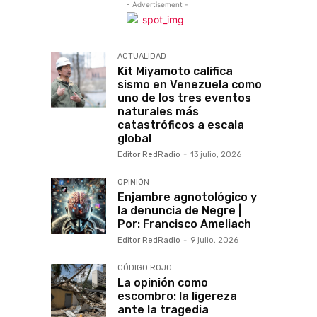
- Advertisement -
ACTUALIDAD
Kit Miyamoto califica
sismo en Venezuela como
uno de los tres eventos
naturales más
catastróficos a escala
global
Editor RedRadio
-
13 julio, 2026
OPINIÓN
Enjambre agnotológico y
la denuncia de Negre |
Por: Francisco Ameliach
Editor RedRadio
-
9 julio, 2026
CÓDIGO ROJO
La opinión como
escombro: la ligereza
ante la tragedia