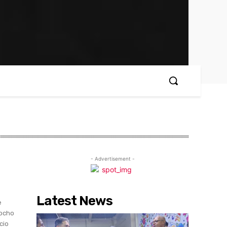
- Advertisement -
Latest News
e
 ocho
cio