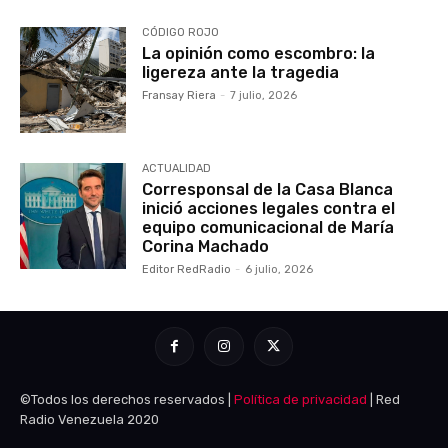
CÓDIGO ROJO
La opinión como escombro: la
ligereza ante la tragedia
Fransay Riera
-
7 julio, 2026
ACTUALIDAD
Corresponsal de la Casa Blanca
inició acciones legales contra el
equipo comunicacional de María
Corina Machado
Editor RedRadio
-
6 julio, 2026
©Todos los derechos reservados |
Política de privacidad
| Red
Radio Venezuela 2020