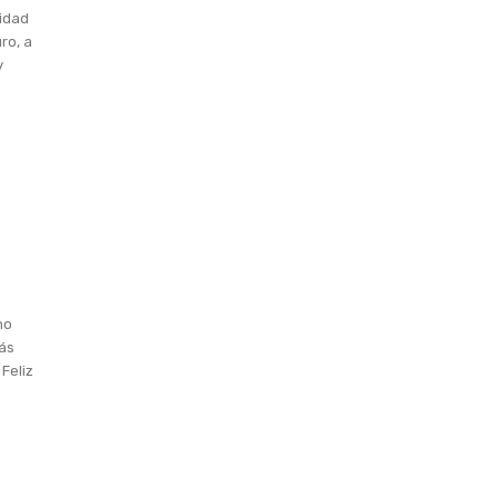
cidad
ro, a
y
no
lás
Feliz