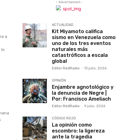
- Advertisement -
n
ACTUALIDAD
Kit Miyamoto califica
ma a
sismo en Venezuela como
uno de los tres eventos
l
naturales más
 lo
catastróficos a escala
global
Editor RedRadio
-
13 julio, 2026
OPINIÓN
Enjambre agnotológico y
la denuncia de Negre |
Por: Francisco Ameliach
Editor RedRadio
-
9 julio, 2026
emana
CÓDIGO ROJO
s
La opinión como
escombro: la ligereza
ante la tragedia