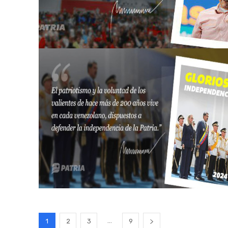
...
1
2
3
9