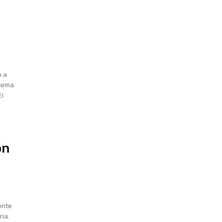
o a
stema
El
ón
ente
ria.