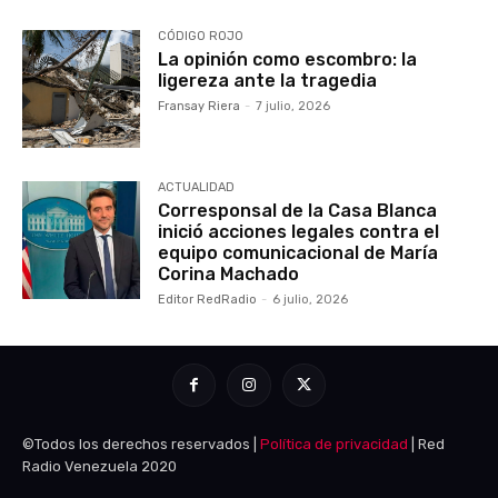
CÓDIGO ROJO
La opinión como escombro: la
ligereza ante la tragedia
Fransay Riera
-
7 julio, 2026
ACTUALIDAD
Corresponsal de la Casa Blanca
inició acciones legales contra el
equipo comunicacional de María
Corina Machado
Editor RedRadio
-
6 julio, 2026
©Todos los derechos reservados |
Política de privacidad
| Red
Radio Venezuela 2020