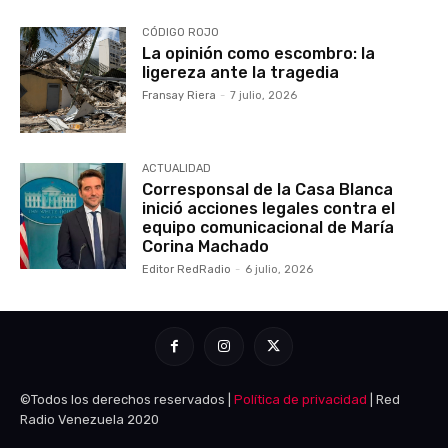
CÓDIGO ROJO
La opinión como escombro: la
ligereza ante la tragedia
Fransay Riera
-
7 julio, 2026
ACTUALIDAD
Corresponsal de la Casa Blanca
inició acciones legales contra el
equipo comunicacional de María
Corina Machado
Editor RedRadio
-
6 julio, 2026
©Todos los derechos reservados |
Política de privacidad
| Red
Radio Venezuela 2020