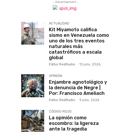
- Advertisement -
ACTUALIDAD
Kit Miyamoto califica
sismo en Venezuela como
uno de los tres eventos
naturales más
catastróficos a escala
global
Editor RedRadio
-
13 julio, 2026
OPINIÓN
Enjambre agnotológico y
la denuncia de Negre |
Por: Francisco Ameliach
Editor RedRadio
-
9 julio, 2026
CÓDIGO ROJO
La opinión como
escombro: la ligereza
ante la tragedia