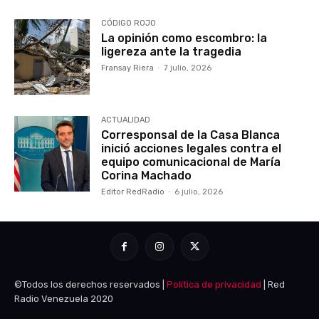
CÓDIGO ROJO
La opinión como escombro: la
ligereza ante la tragedia
Fransay Riera
-
7 julio, 2026
ACTUALIDAD
Corresponsal de la Casa Blanca
inició acciones legales contra el
equipo comunicacional de María
Corina Machado
Editor RedRadio
-
6 julio, 2026
©Todos los derechos reservados |
Política de privacidad
| Red
Radio Venezuela 2020