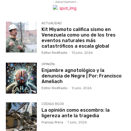
- Advertisement -
ACTUALIDAD
Kit Miyamoto califica sismo en
Venezuela como uno de los tres
eventos naturales más
catastróficos a escala global
Editor RedRadio
-
13 julio, 2026
OPINIÓN
Enjambre agnotológico y la
denuncia de Negre | Por: Francisco
Ameliach
Editor RedRadio
-
9 julio, 2026
CÓDIGO ROJO
La opinión como escombro: la
ligereza ante la tragedia
Fransay Riera
-
7 julio, 2026