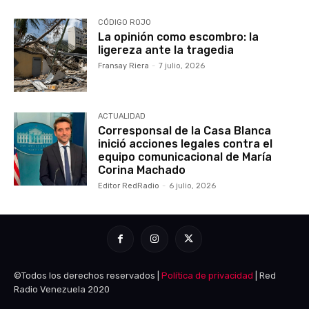
CÓDIGO ROJO
La opinión como escombro: la
ligereza ante la tragedia
Fransay Riera
-
7 julio, 2026
ACTUALIDAD
Corresponsal de la Casa Blanca
inició acciones legales contra el
equipo comunicacional de María
Corina Machado
Editor RedRadio
-
6 julio, 2026
©Todos los derechos reservados |
Política de privacidad
| Red
Radio Venezuela 2020