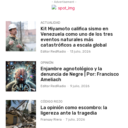
- Advertisement -
ACTUALIDAD
Kit Miyamoto califica sismo en
Venezuela como uno de los tres
eventos naturales más
catastróficos a escala global
Editor RedRadio
-
13 julio, 2026
OPINIÓN
Enjambre agnotológico y la
denuncia de Negre | Por: Francisco
Ameliach
Editor RedRadio
-
9 julio, 2026
CÓDIGO ROJO
La opinión como escombro: la
ligereza ante la tragedia
Fransay Riera
-
7 julio, 2026