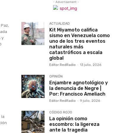
- Advertisement -
ACTUALIDAD
 Paz,
Kit Miyamoto califica
mada
sismo en Venezuela como
 y
uno de los tres eventos
ó
naturales más
catastróficos a escala
global
Editor RedRadio
-
13 julio, 2026
OPINIÓN
Enjambre agnotológico y
la denuncia de Negre |
Por: Francisco Ameliach
Editor RedRadio
-
9 julio, 2026
CÓDIGO ROJO
 la
La opinión como
ción
escombro: la ligereza
ante la tragedia