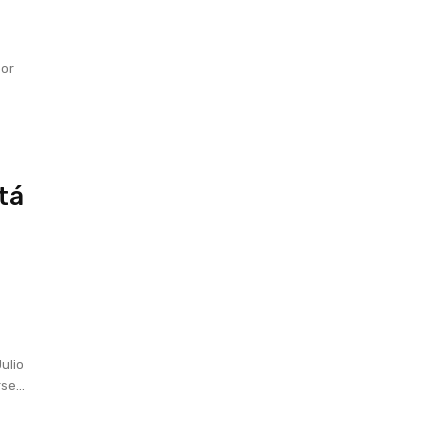
e
por
tá
ulio
e...