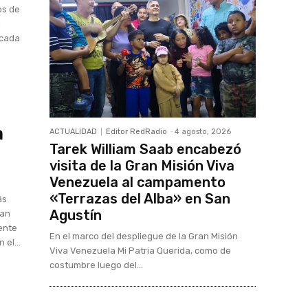
os de
l
ocada
a
ACTUALIDAD
Editor RedRadio
-
4 agosto, 2026
Tarek William Saab encabezó
visita de la Gran Misión Viva
Venezuela al campamento
«Terrazas del Alba» en San
ás
Agustín
uan
rente
En el marco del despliegue de la Gran Misión
 el...
Viva Venezuela Mi Patria Querida, como de
costumbre luego del...