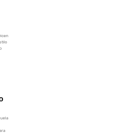
Dicen
stilo
lo
o
zuela
ara